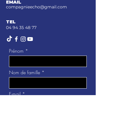
EMAIL
compagnieecho@gmail.com
TEL
04 94 35 48 77
Prénom
Nom de famille
E-mail
Téléphone