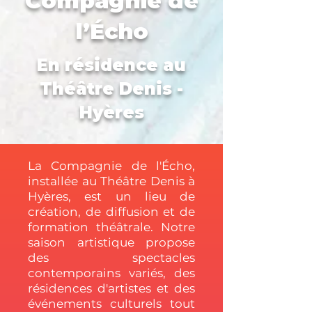
Compagnie de
l’Écho
En résidence au
Théâtre Denis -
Hyères
La Compagnie de l'Écho,
installée au Théâtre Denis à
Hyères, est un lieu de
création, de diffusion et de
formation théâtrale. Notre
saison artistique propose
des spectacles
contemporains variés, des
résidences d'artistes et des
événements culturels tout