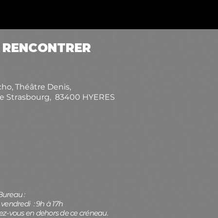
 RENCONTRER
cho, Théâtre Denis,
de Strasbourg,
83400 HYERES
Bureau :
 vendredi : 9h à
17h
ez-vous en dehors de ce créneau.