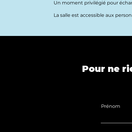
Un moment privilégié pour échang
La salle est accessible aux perso
Pour ne ri
Prénom