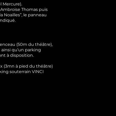
el Mercure).
e Ambroise Thomas puis
la Noailles”, le panneau
indiqué.
menceau (50m du théâtre),
 ainsi qu’un parking
ont à disposition.
ux (3mn à pied du théâtre)
king souterrain VINCI