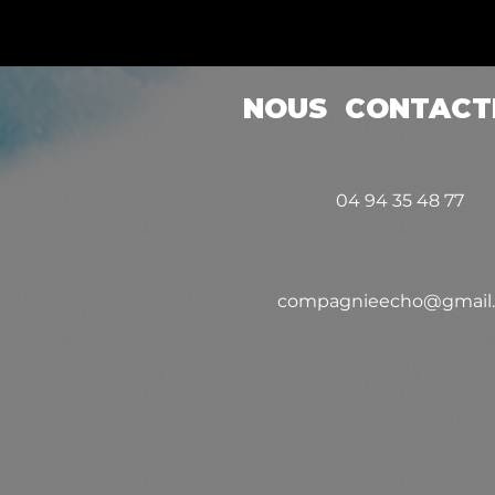
NOUS CONTACT
04 94 35 48 77
compagnieecho@gmail