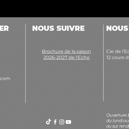
ER
NOUS SUIVRE
NOUS
Brochure de la saison
Cie de l'E
2026-2027 de l'Echo
12 cours 
.com
Ouverture 
du lundi au
ou sur rend